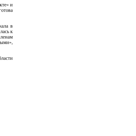
кте» и
готова
жала в
лась к
членам
ными»,
бласти