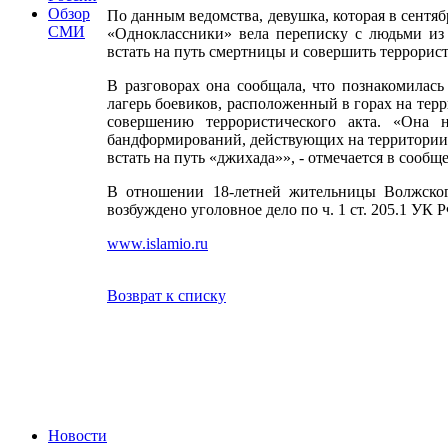
Обзор
По данным ведомства, девушка, которая в сентя
СМИ
«Одноклассники» вела переписку с людьми из 
встать на путь смертницы и совершить террорис
В разговорах она сообщала, что познакомилас
лагерь боевиков, расположенный в горах на тер
совершению террористического акта. «Она 
бандформирований, действующих на территории С
встать на путь «джихада»», - отмечается в сообщ
В отношении 18-летней жительницы Волжског
возбуждено уголовное дело по ч. 1 ст. 205.1 УК 
www.islamio.ru
Возврат к списку
Новости