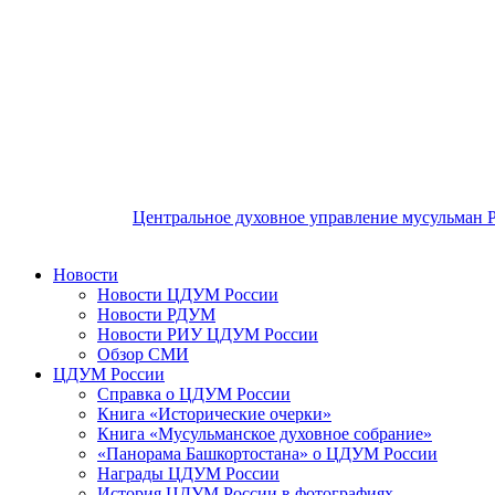
Центральное духовное управление мусульман 
Новости
Новости ЦДУМ России
Новости РДУМ
Новости РИУ ЦДУМ России
Обзор СМИ
ЦДУМ России
Справка о ЦДУМ России
Книга «Исторические очерки»
Книга «Мусульманское духовное собрание»
«Панорама Башкортостана» о ЦДУМ России
Награды ЦДУМ России
История ЦДУМ России в фотографиях