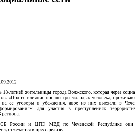
.09.2012
ь 18-летней жительницы города Волжского, которая через соци
ктов. «Под ее влияние попали три молодых человека, прожива
 на ее уговоры и убеждения, двое из них выехали в Чеч
формированиям для участия в преступлениях террористич
 региона.
 ФСБ России и ЦПЭ МВД по Чеченской Республике они
а, отмечается в пресс-релизе.