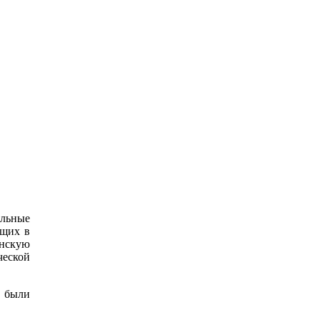
альные
ющих в
енскую
еской
 были