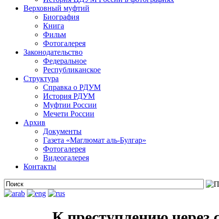
Верховный муфтий
Биография
Книга
Фильм
Фотогалерея
Законодательство
Федеральное
Республиканское
Структура
Справка о РДУМ
История РДУМ
Муфтии России
Мечети России
Архив
Документы
Газета «Маглюмат аль-Булгар»
Фотогалерея
Видеогалерея
Контакты
К преступлению через 