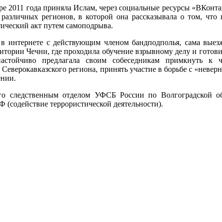
бре 2011 года приняла Ислам, через социальные ресурсы «ВКонта
различных регионов, в которой она рассказывала о том, что 
тический акт путем самоподрыва.
ь в интернете с действующим членом бандподполья, сама выез
ритории Чечни, где проходила обучение взрывному делу и готови
настойчиво предлагала своим собеседникам примкнуть к 
еверокавказского региона, принять участие в борьбе с «невер
ении.
о следственным отделом УФСБ России по Волгоградской о
РФ (содействие террористической деятельности).