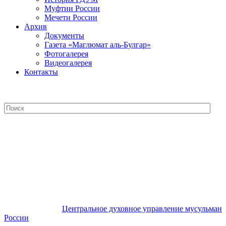
Муфтии России
Мечети России
Архив
Документы
Газета «Маглюмат аль-Булгар»
Фотогалерея
Видеогалерея
Контакты
Центральное духовное управление
мусульман России
Центральное духовное управление мусульман
России