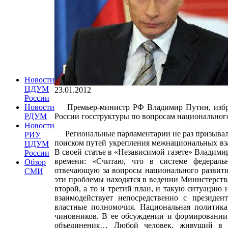
Новости
ЦДУМ
23.01.2012
России
Премьер-министр РФ Владимир Путин, избранны
Новости
России гос­структуры по вопросам национальног
РДУМ
Новости
Региональные парламентарии не раз при­зывали 
РИУ
поиском путей укрепления межнациональных вз
ЦДУМ
В своей статье в «Независи­мой газете» Владими
России
времени: «Считаю, что в системе федеральн
Обзор
отвечающую за вопросы национального развития
СМИ
эти проблемы находятся в ведении Министерства
вто­рой, а то и третий план, и такую ситуацию
взаимодействует непосредственно с президен
властные полномочия. Национальная политика
чиновников. В ее обсуждении и формировании
объединения… Любой человек, живущий в н