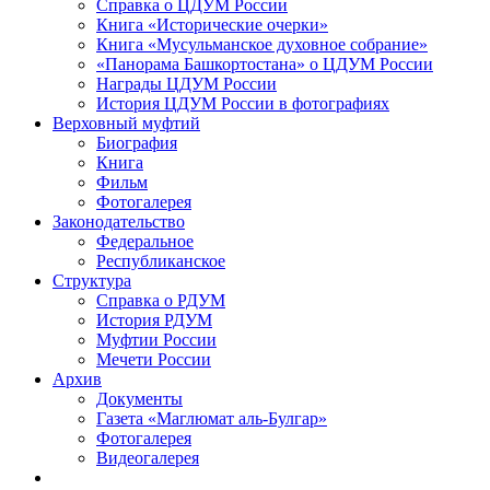
Справка о ЦДУМ России
Книга «Исторические очерки»
Книга «Мусульманское духовное собрание»
«Панорама Башкортостана» о ЦДУМ России
Награды ЦДУМ России
История ЦДУМ России в фотографиях
Верховный муфтий
Биография
Книга
Фильм
Фотогалерея
Законодательство
Федеральное
Республиканское
Структура
Справка о РДУМ
История РДУМ
Муфтии России
Мечети России
Архив
Документы
Газета «Маглюмат аль-Булгар»
Фотогалерея
Видеогалерея