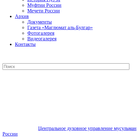
Муфтии России
Мечети России
Архив
Документы
Газета «Маглюмат аль-Булгар»
Фотогалерея
Видеогалерея
Контакты
Центральное духовное управление
мусульман России
Центральное духовное управление мусульман
России