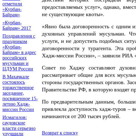
отметили
предоставляемых услуг», однако, вмес
«Курбан-
не существующие квоты».
Байрам»
«Курбан-
«Явно была договоренность с одним и
Байрам» 2017
духовных управлений мусульман. Ч
Поздравления с
услуги, и не допустить подобных ситу
праздником
«Курбан-
договоренности у турагента. Эта пр
Байрам» в адрес
Хадж-миссии России», – заявили РИА
российских
мусульман и
Совет по Хаджу составляют духовн
ЦДУМ России
рассматривает общие для всех мусуль
В Махачкале
стороны государственных органов. Зас
состоялось
торжественное
Правительстве РФ, в которую входят п
заседание,
посвященное 15-
По предварительным данным, больши
летию Хадж-
привлекла доступность хадж-туров – в
миссии России
начинаются от 200 тысяч рублей.
Исмагилов:
саудовские
власти серьезно
Возврат к списку
улучшили