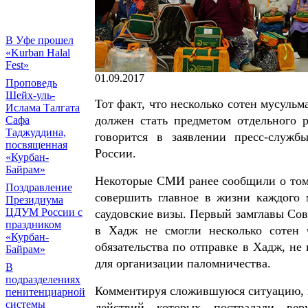
В Уфе прошел
«Kurban Halal
Fest»
01.09.2017
Проповедь
Шейх-уль-
Тот факт, что несколько сотен мусуль
Ислама Талгата
должен стать предметом отдельного 
Сафа
Таджуддина,
говорится в заявлении пресс-служ
посвященная
России.
«Курбан-
Байрам»
Некоторые СМИ ранее сообщили о том,
Поздравление
совершить главное в жизни каждого 
Президиума
ЦДУМ России с
саудовские визы. Первый замглавы Сов
праздником
в Хадж не смогли несколько сотен ч
«Курбан-
обязательства по отправке в Хадж, не
Байрам»
для организации паломничества.
В
подразделениях
Комментируя сложившуюся ситуацию, в 
пенитенциарной
системы
действий которых пострадали ве