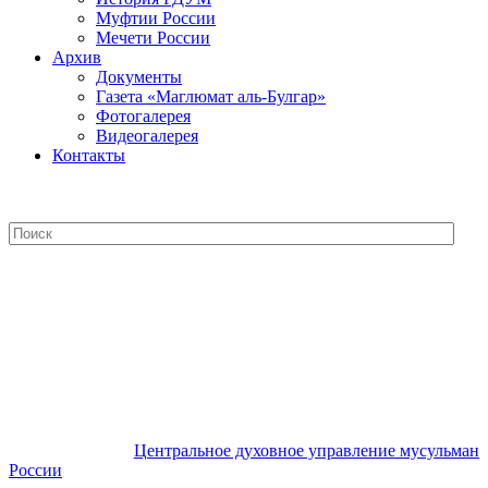
Муфтии России
Мечети России
Архив
Документы
Газета «Маглюмат аль-Булгар»
Фотогалерея
Видеогалерея
Контакты
Центральное духовное управление
мусульман России
Центральное духовное управление мусульман
России