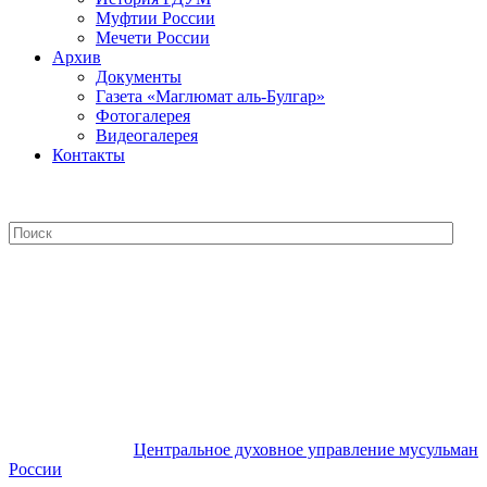
Муфтии России
Мечети России
Архив
Документы
Газета «Маглюмат аль-Булгар»
Фотогалерея
Видеогалерея
Контакты
Центральное духовное управление
мусульман России
Центральное духовное управление мусульман
России