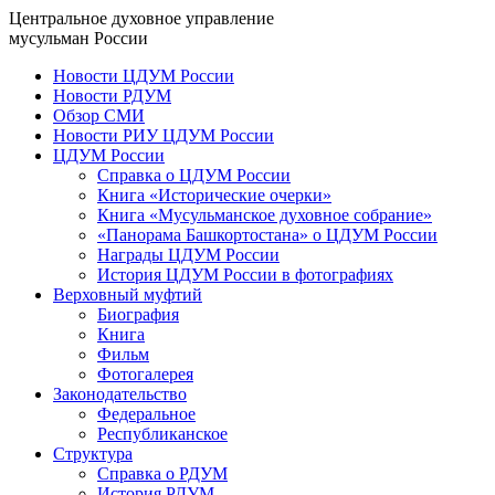
Центральное духовное управление
мусульман России
Новости ЦДУМ России
Новости РДУМ
Обзор СМИ
Новости РИУ ЦДУМ России
ЦДУМ России
Справка о ЦДУМ России
Книга «Исторические очерки»
Книга «Мусульманское духовное собрание»
«Панорама Башкортостана» о ЦДУМ России
Награды ЦДУМ России
История ЦДУМ России в фотографиях
Верховный муфтий
Биография
Книга
Фильм
Фотогалерея
Законодательство
Федеральное
Республиканское
Структура
Справка о РДУМ
История РДУМ