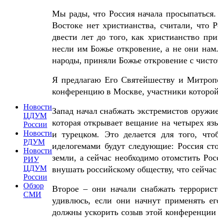
Мы рады, что Россия начала просыпаться. 
Востоке нет христианства, считали, что Р
двести лет до того, как христианство п
несли им Божье откровение, а не они нам
народы, приняли Божье откровение с чист
Я предлагаю Его Святейшеству и Митроп
конференцию в Москве, участники которой
Новости
Запад начал снабжать экстремистов оруж
ЦДУМ
которая открывает вещание на четырех язы
России
Новости
и турецком. Это делается для того, ч
РДУМ
иделогемами будут следующие: Россия сто
Новости
земли, а сейчас необходимо отомстить Росс
РИУ
ЦДУМ
внушать российскому обществу, что сейчас
России
Обзор
Второе – они начали снабжать террорис
СМИ
удивлюсь, если они начнут применять е
должны ускорить созыв этой конференции 