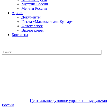
Муфтии России
Мечети России
Архив
Документы
Газета «Маглюмат аль-Булгар»
Фотогалерея
Видеогалерея
Контакты
Центральное духовное управление
мусульман России
Центральное духовное управление мусульман
России