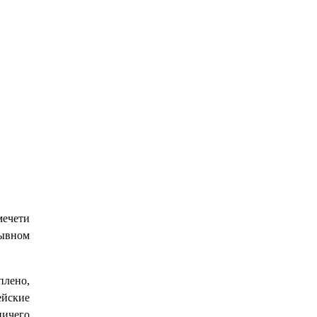
мечети
рывном
плено,
ейские
ичего