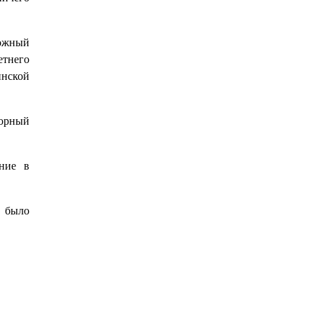
вожный
етнего
инской
торный
ние в
а было