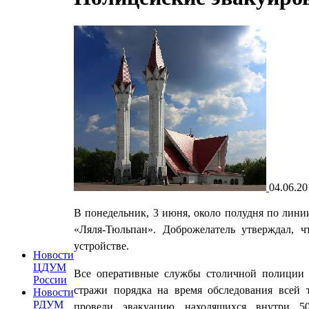
04.06.20
В понедельник, 3 июня, около полудня по лини
«Ляля-Тюльпан». Доброжелатель утверждал, 
устройстве.
Новости
ЦДУМ
Все оперативные службы столичной полиции 
России
стражи порядка на время обследования всей
Новости
РДУМ
провели эвакуацию находящихся внутри 5