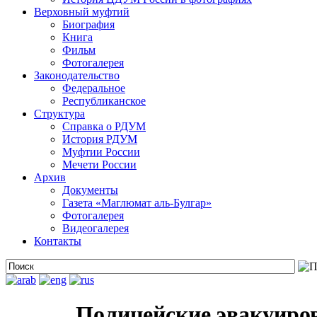
Верховный муфтий
Биография
Книга
Фильм
Фотогалерея
Законодательство
Федеральное
Республиканское
Структура
Справка о РДУМ
История РДУМ
Муфтии России
Мечети России
Архив
Документы
Газета «Маглюмат аль-Булгар»
Фотогалерея
Видеогалерея
Контакты
Полицейские эвакуиро