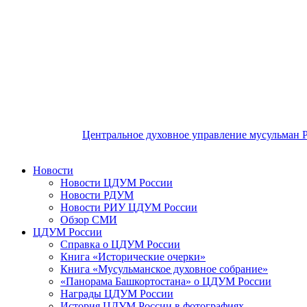
Центральное духовное управление мусульман 
Новости
Новости ЦДУМ России
Новости РДУМ
Новости РИУ ЦДУМ России
Обзор СМИ
ЦДУМ России
Справка о ЦДУМ России
Книга «Исторические очерки»
Книга «Мусульманское духовное собрание»
«Панорама Башкортостана» о ЦДУМ России
Награды ЦДУМ России
История ЦДУМ России в фотографиях