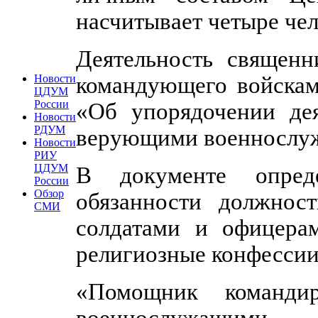
насчитывает четыре чел
Деятельность священн
командующего войскам
Новости
ЦДУМ
«Об упорядочении дея
России
Новости
РДУМ
верующими военнослу
Новости
РИУ
В документе опред
ЦДУМ
России
Обзор
обязанности должнос
СМИ
солдатами и офицера
религиозные конфессии
«Помощник команд
военнослужащим