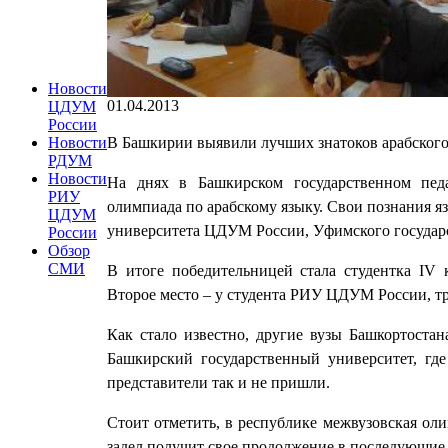
Новости
01.04.2013
ЦДУМ
России
В Башкирии выявили лучших знатоков арабского 
Новости
РДУМ
Новости
На днях в Башкирском государственном педа
РИУ
олимпиада по арабскому языку. Свои познания я
ЦДУМ
университета ЦДУМ России, Уфимского государс
России
Обзор
СМИ
В итоге победительницей стала студентка IV
Второе место – у студента РИУ ЦДУМ России, тр
Как стало известно, другие вузы Башкортоста
Башкирский государственный университет, где
представители так и не пришли.
Стоит отметить, в республике межвузовская ол
задел получит свое продолжение в последующие