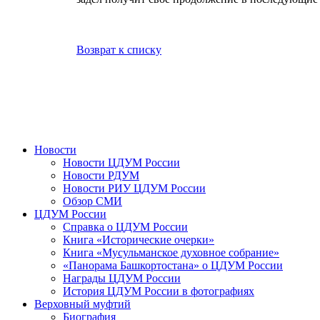
Возврат к списку
Новости
Новости ЦДУМ России
Новости РДУМ
Новости РИУ ЦДУМ России
Обзор СМИ
ЦДУМ России
Справка о ЦДУМ России
Книга «Исторические очерки»
Книга «Мусульманское духовное собрание»
«Панорама Башкортостана» о ЦДУМ России
Награды ЦДУМ России
История ЦДУМ России в фотографиях
Верховный муфтий
Биография