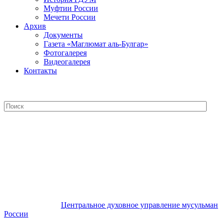
Муфтии России
Мечети России
Архив
Документы
Газета «Маглюмат аль-Булгар»
Фотогалерея
Видеогалерея
Контакты
Центральное духовное управление
мусульман России
Центральное духовное управление мусульман
России