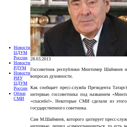
Новости
ЦДУМ
России
28.03.2013
Новости
РДУМ
Госсоветник республики Минтимер Шаймиев не 
Новости
вопросах духовности.
РИУ
ЦДУМ
Как сообщает пресс-служба Президента Татарс
России
Обзор
интервью госсоветника под названием «Минт
СМИ
«спасибо!». Некоторые СМИ сделали из этог
государственного советника.
Сам М.Шаймиев, которого цитирует пресс-служба
интервью, решил «самоограничиться, то есть м