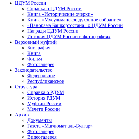
ЦДУМ России
Справка о ЦДУМ России
Книга «Исторические очерки»
Книга «Мусульманское духовное собрание»
«Панорама Башкортостана» о ЦДУМ России
Награды ЦДУМ России
История ЦДУМ России в фотографиях
Верховный муфтий
Биография
Книга
Фильм
Фотогалерея
Законодательство
Федеральное
Республиканское
Структура
Справка о РДУМ
История РДУМ
Муфтии России
Мечети России
Архив
Документы
Газета «Маглюмат аль-Булгар»
Фотогалерея
Видеогалерея