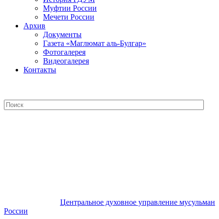
Муфтии России
Мечети России
Архив
Документы
Газета «Маглюмат аль-Булгар»
Фотогалерея
Видеогалерея
Контакты
Центральное духовное управление
мусульман России
Центральное духовное управление мусульман
России