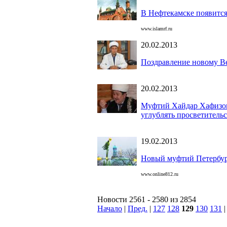
В Нефтекамске появится
www.islamrf.ru
20.02.2013
Поздравление новому В
20.02.2013
Муфтий Хайдар Хафизов:
углублять просветитель
19.02.2013
Новый муфтий Петербург
www.online812.ru
Новости 2561 - 2580 из 2854
Начало
|
Пред.
|
127
128
129
130
131