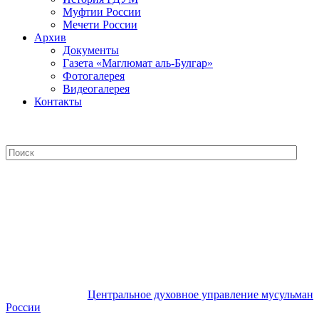
Муфтии России
Мечети России
Архив
Документы
Газета «Маглюмат аль-Булгар»
Фотогалерея
Видеогалерея
Контакты
Центральное духовное управление
мусульман России
Центральное духовное управление мусульман
России