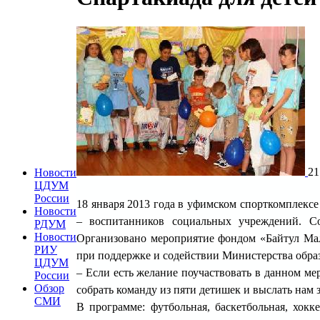
21
Новости
ЦДУМ
России
18 января 2013 года в уфимском спорткомплексе
Новости
– воспитанников социальных учреждений. 
РДУМ
Новости
Организовано мероприятие фондом «Байтул Ма
РИУ
при поддержке и содействии Министерства обра
ЦДУМ
– Если есть желание поучаствовать в данном ме
России
Обзор
собрать команду из пяти детишек и выслать нам 
СМИ
В программе: футбольная, баскетбольная, хок