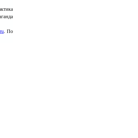
актика
аганда
ru
. По