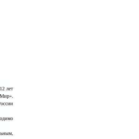
12 лет
Мир».
России
ходимо
льным,