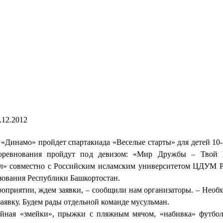
.12.2012
 «Динамо» пройдет спартакиада «Веселые старты» для детей 10-
Соревнования пройдут под девизом: «Мир Дружбы – Твой 
л» совместно с Российским исламским университетом ЦДУМ 
зования Республики Башкортостан.
роприятии, ждем заявки, – сообщили нам организаторы. – Необ
заявку. Будем рады отдельной команде мусульман.
кейная «змейки», прыжки с пляжным мячом, «набивка» футбо