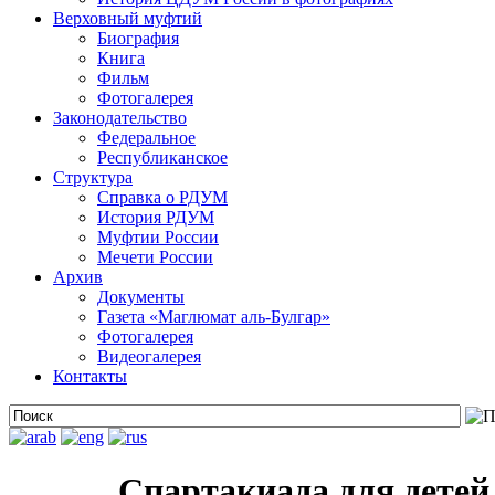
Верховный муфтий
Биография
Книга
Фильм
Фотогалерея
Законодательство
Федеральное
Республиканское
Структура
Справка о РДУМ
История РДУМ
Муфтии России
Мечети России
Архив
Документы
Газета «Маглюмат аль-Булгар»
Фотогалерея
Видеогалерея
Контакты
Спартакиада для детей