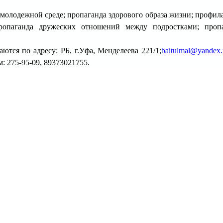
молодежной среде; пропаганда здорового образа жизни; профил
пропаганда дружеских отношений между подростками; проп
тся по адресу: РБ, г.Уфа, Менделеева 221/1;
baitulmal@yandex.
 275-95-09, 89373021755.