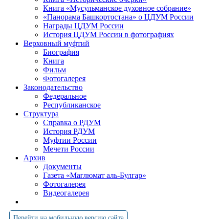
Книга «Мусульманское духовное собрание»
«Панорама Башкортостана» о ЦДУМ России
Награды ЦДУМ России
История ЦДУМ России в фотографиях
Верховный муфтий
Биография
Книга
Фильм
Фотогалерея
Законодательство
Федеральное
Республиканское
Структура
Справка о РДУМ
История РДУМ
Муфтии России
Мечети России
Архив
Документы
Газета «Маглюмат аль-Булгар»
Фотогалерея
Видеогалерея
Перейти на мобильную версию сайта