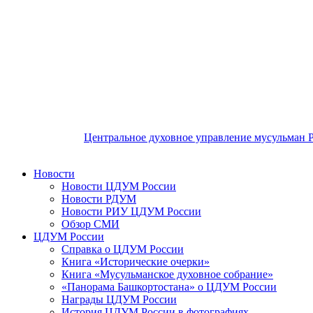
Центральное духовное управление мусульман 
Новости
Новости ЦДУМ России
Новости РДУМ
Новости РИУ ЦДУМ России
Обзор СМИ
ЦДУМ России
Справка о ЦДУМ России
Книга «Исторические очерки»
Книга «Мусульманское духовное собрание»
«Панорама Башкортостана» о ЦДУМ России
Награды ЦДУМ России
История ЦДУМ России в фотографиях