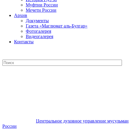
Муфтии России
Мечети России
Архив
Документы
Газета «Маглюмат аль-Булгар»
Фотогалерея
Видеогалерея
Контакты
Центральное духовное управление
мусульман России
Центральное духовное управление мусульман
России