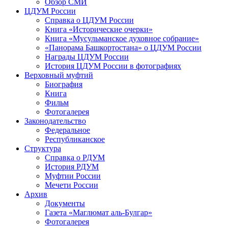
Обзор СМИ
ЦДУМ России
Справка о ЦДУМ России
Книга «Исторические очерки»
Книга «Мусульманское духовное собрание»
«Панорама Башкортостана» о ЦДУМ России
Награды ЦДУМ России
История ЦДУМ России в фотографиях
Верховный муфтий
Биография
Книга
Фильм
Фотогалерея
Законодательство
Федеральное
Республиканское
Структура
Справка о РДУМ
История РДУМ
Муфтии России
Мечети России
Архив
Документы
Газета «Маглюмат аль-Булгар»
Фотогалерея