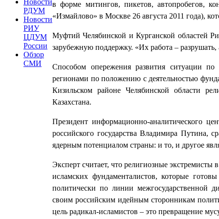
Новости
в форме митингов, пикетов, автопробегов, ко
РДУМ
«Измайлово» в Москве 26 августа 2011 года), ко
Новости
РИУ
Муфтий Челябинской и Курганской областей Ри
ЦДУМ
России
зарубежную поддержку. «Их работа – разрушать, а
Обзор
СМИ
Способом опережения развития ситуации по 
регионами по положению с деятельностью фунда
Кизильском районе Челябинской области рели
Казахстана.
Президент информационно-аналитического це
российского государства Владимира Путина, с
ядерным потенциалом страны: и то, и другое яв
Эксперт считает, что религиозные экстремисты 
исламских фундаменталистов, которые готов
политически по линии межгосударственной ди
своим российским идейным сторонникам политич
цель радикал-исламистов – это превращение му