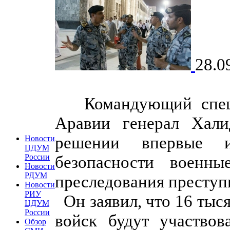
28.0
Командующий специа
Аравии генерал Хал
решении впервые ис
Новости
ЦДУМ
безопасности военн
России
Новости
РДУМ
преследования преступ
Новости
РИУ
Он заявил, что 16 тыс
ЦДУМ
России
войск будут участвов
Обзор