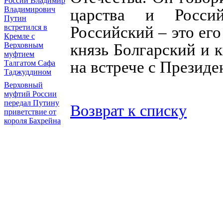
России Владимир
Владимирович
царства и Россий
Путин
встретился в
Российский – это его
Кремле с
Верховным
князь Болгарский и к
муфтием
на встрече с Президе
Талгатом Сафа
Таджуддином
Верховный
муфтий России
передал Путину
Возврат к списку
приветствие от
короля Бахрейна