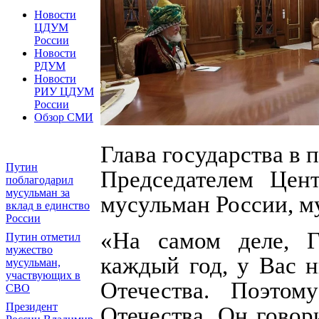
Новости
ЦДУМ
России
Новости
РДУМ
Новости
РИУ ЦДУМ
России
Обзор СМИ
Глава государства в 
Путин
Председателем Цент
поблагодарил
мусульман за
мусульман России, 
вклад в единство
России
«На самом деле, Г
Путин отметил
мужество
каждый год, у Вас 
мусульман,
участвующих в
Отечества. Поэто
СВО
Президент
Отечества. Он говор