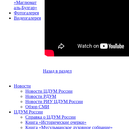
«Маглюмат
аль-Булгар»
Фотогалерея
Видеогалерея
Назад в раздел
Новости
Новости ЦДУМ России
Новости РДУМ
Новости РИУ ЦДУМ России
Обзор СМИ
ЦДУМ России
Справка о ЦДУМ России
Книга «Исторические очерки»
Книга «Мусульманское духовное собрание»