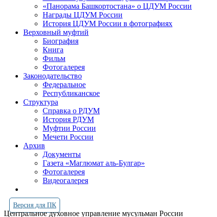
«Панорама Башкортостана» о ЦДУМ России
Награды ЦДУМ России
История ЦДУМ России в фотографиях
Верховный муфтий
Биография
Книга
Фильм
Фотогалерея
Законодательство
Федеральное
Республиканское
Структура
Справка о РДУМ
История РДУМ
Муфтии России
Мечети России
Архив
Документы
Газета «Маглюмат аль-Булгар»
Фотогалерея
Видеогалерея
Версия для ПК
Центральное духовное управление мусульман России