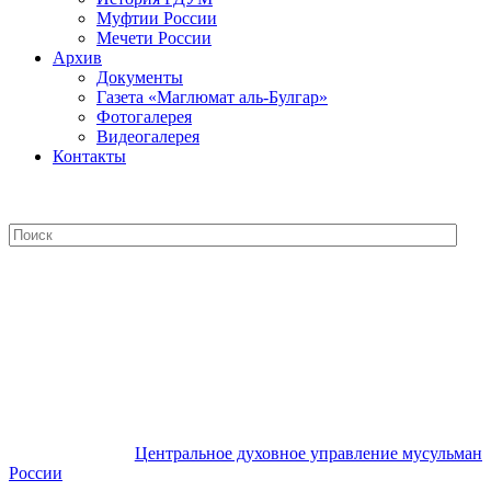
Муфтии России
Мечети России
Архив
Документы
Газета «Маглюмат аль-Булгар»
Фотогалерея
Видеогалерея
Контакты
Центральное духовное управление
мусульман России
Центральное духовное управление мусульман
России