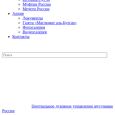
Муфтии России
Мечети России
Архив
Документы
Газета «Маглюмат аль-Булгар»
Фотогалерея
Видеогалерея
Контакты
Центральное духовное управление
мусульман России
Центральное духовное управление мусульман
России