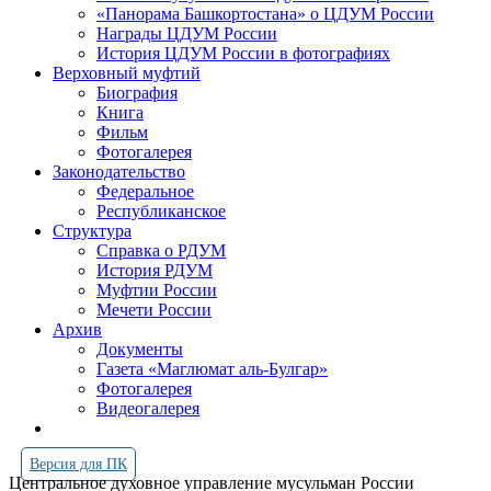
«Панорама Башкортостана» о ЦДУМ России
Награды ЦДУМ России
История ЦДУМ России в фотографиях
Верховный муфтий
Биография
Книга
Фильм
Фотогалерея
Законодательство
Федеральное
Республиканское
Структура
Справка о РДУМ
История РДУМ
Муфтии России
Мечети России
Архив
Документы
Газета «Маглюмат аль-Булгар»
Фотогалерея
Видеогалерея
Версия для ПК
Центральное духовное управление мусульман России