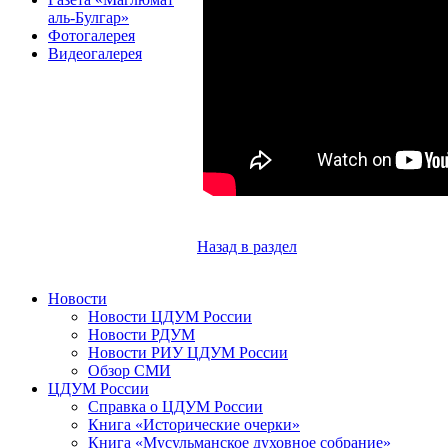
аль-Булгар»
Фотогалерея
Видеогалерея
Назад в раздел
Новости
Новости ЦДУМ России
Новости РДУМ
Новости РИУ ЦДУМ России
Обзор СМИ
ЦДУМ России
Справка о ЦДУМ России
Книга «Исторические очерки»
Книга «Мусульманское духовное собрание»