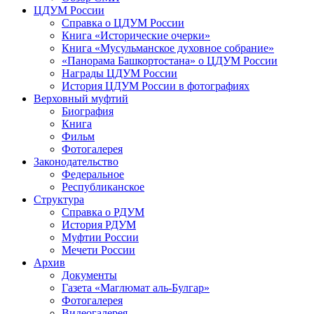
ЦДУМ России
Справка о ЦДУМ России
Книга «Исторические очерки»
Книга «Мусульманское духовное собрание»
«Панорама Башкортостана» о ЦДУМ России
Награды ЦДУМ России
История ЦДУМ России в фотографиях
Верховный муфтий
Биография
Книга
Фильм
Фотогалерея
Законодательство
Федеральное
Республиканское
Структура
Справка о РДУМ
История РДУМ
Муфтии России
Мечети России
Архив
Документы
Газета «Маглюмат аль-Булгар»
Фотогалерея
Видеогалерея