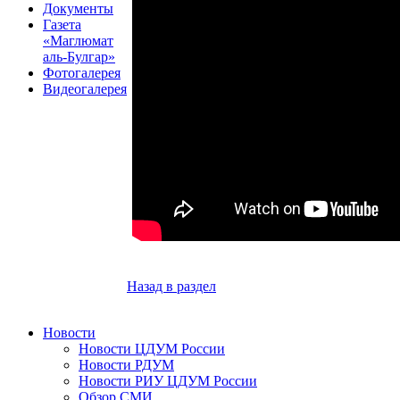
Документы
Газета
«Маглюмат
аль-Булгар»
Фотогалерея
Видеогалерея
Назад в раздел
Новости
Новости ЦДУМ России
Новости РДУМ
Новости РИУ ЦДУМ России
Обзор СМИ