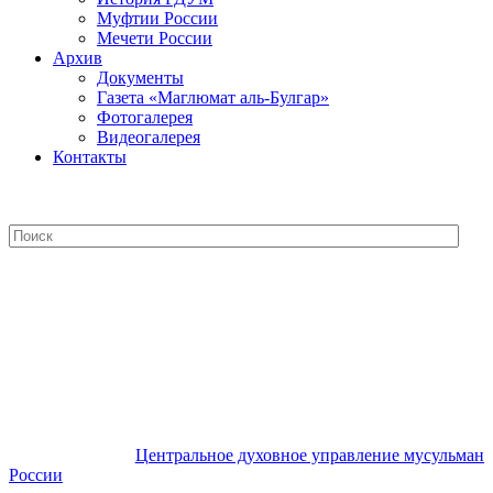
Муфтии России
Мечети России
Архив
Документы
Газета «Маглюмат аль-Булгар»
Фотогалерея
Видеогалерея
Контакты
Центральное духовное управление
мусульман России
Центральное духовное управление мусульман
России