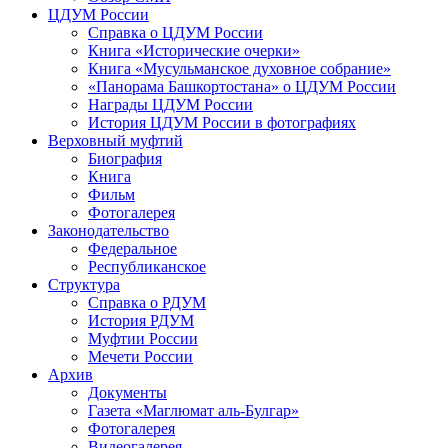
ЦДУМ России
Справка о ЦДУМ России
Книга «Исторические очерки»
Книга «Мусульманское духовное собрание»
«Панорама Башкортостана» о ЦДУМ России
Награды ЦДУМ России
История ЦДУМ России в фотографиях
Верховный муфтий
Биография
Книга
Фильм
Фотогалерея
Законодательство
Федеральное
Республиканское
Структура
Справка о РДУМ
История РДУМ
Муфтии России
Мечети России
Архив
Документы
Газета «Маглюмат аль-Булгар»
Фотогалерея
Видеогалерея