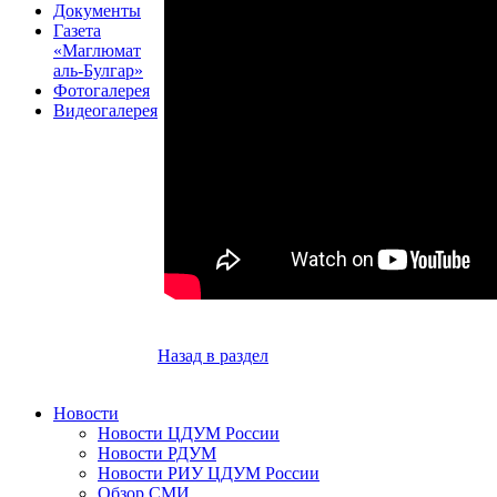
Документы
Газета
«Маглюмат
аль-Булгар»
Фотогалерея
Видеогалерея
Назад в раздел
Новости
Новости ЦДУМ России
Новости РДУМ
Новости РИУ ЦДУМ России
Обзор СМИ