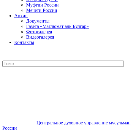
Муфтии России
Мечети России
Архив
Документы
Газета «Маглюмат аль-Булгар»
Фотогалерея
Видеогалерея
Контакты
Центральное духовное управление
мусульман России
Центральное духовное управление мусульман
России