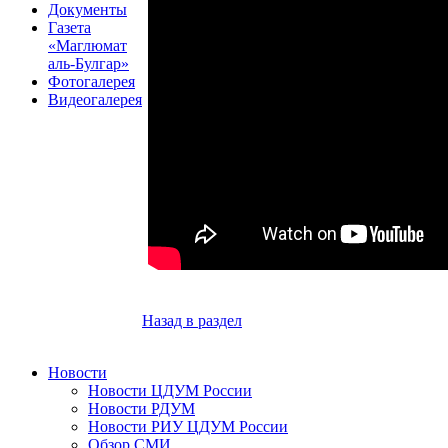
Документы
Газета
«Маглюмат
аль-Булгар»
Фотогалерея
Видеогалерея
Назад в раздел
Новости
Новости ЦДУМ России
Новости РДУМ
Новости РИУ ЦДУМ России
Обзор СМИ