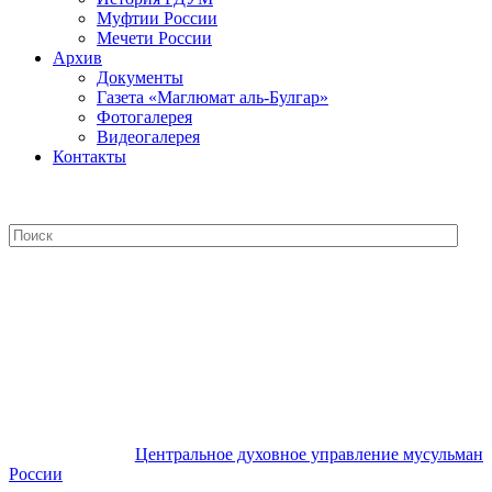
Муфтии России
Мечети России
Архив
Документы
Газета «Маглюмат аль-Булгар»
Фотогалерея
Видеогалерея
Контакты
Центральное духовное управление
мусульман России
Центральное духовное управление мусульман
России