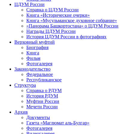
ЦДУМ России
Справка о ЦДУМ России
Книга «Исторические очерки»
Книга «Мусульманское духовное собрание»
«Панорама Башкортостана» о ЦДУМ России
Награды ЦДУМ России
История ЦДУМ России в фотографиях
Верховный муфтий
Биография
Книга
Фильм
Фотогалерея
Законодательство
Федеральное
Республиканское
Структура
Справка о РДУМ
История РДУМ
Муфтии России
Мечети России
Архив
Документы
Газета «Маглюмат аль-Булгар»
Фотогалерея
Видеогалерея