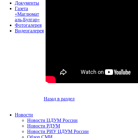
Документы
Газета
«Маглюмат
аль-Булгар»
Фотогалерея
Видеогалерея
Назад в раздел
Новости
Новости ЦДУМ России
Новости РДУМ
Новости РИУ ЦДУМ России
Обзор СМИ