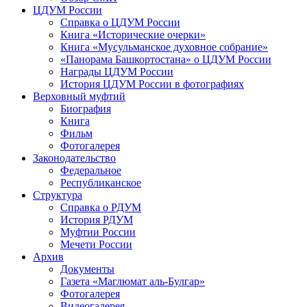
ЦДУМ России
Справка о ЦДУМ России
Книга «Исторические очерки»
Книга «Мусульманское духовное собрание»
«Панорама Башкортостана» о ЦДУМ России
Награды ЦДУМ России
История ЦДУМ России в фотографиях
Верховный муфтий
Биография
Книга
Фильм
Фотогалерея
Законодательство
Федеральное
Республиканское
Структура
Справка о РДУМ
История РДУМ
Муфтии России
Мечети России
Архив
Документы
Газета «Маглюмат аль-Булгар»
Фотогалерея
Видеогалерея