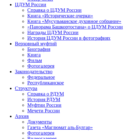
ЦДУМ России
Справка о ЦДУМ России
Книга «Исторические очерки»
Книга «Мусульманское духовное собрание»
«Панорама Башкортостана» о ЦДУМ России
Награды ЦДУМ России
История ЦДУМ России в фотографиях
Верховный муфтий
Биография
Книга
Фильм
Фотогалерея
Законодательство
Федеральное
Республиканское
Структура
Справка о РДУМ
История РДУМ
Муфтии России
Мечети России
Архив
Документы
Газета «Маглюмат аль-Булгар»
Фотогалерея
Видеогалерея