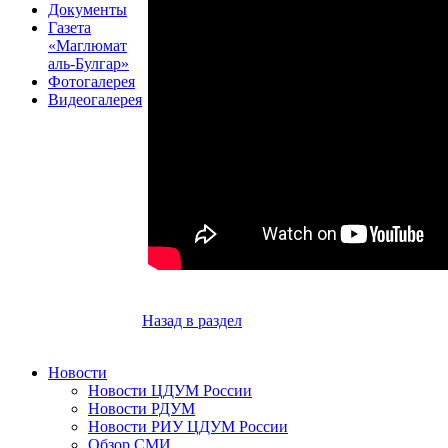
Документы
Газета
«Маглюмат
аль-Булгар»
Фотогалерея
Видеогалерея
Назад в раздел
Новости
Новости ЦДУМ России
Новости РДУМ
Новости РИУ ЦДУМ России
Обзор СМИ