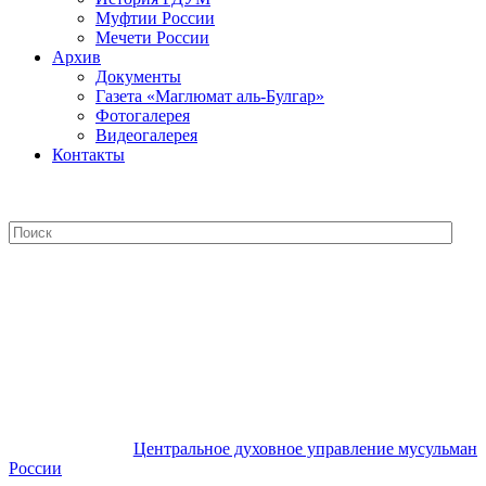
Муфтии России
Мечети России
Архив
Документы
Газета «Маглюмат аль-Булгар»
Фотогалерея
Видеогалерея
Контакты
Центральное духовное управление
мусульман России
Центральное духовное управление мусульман
России