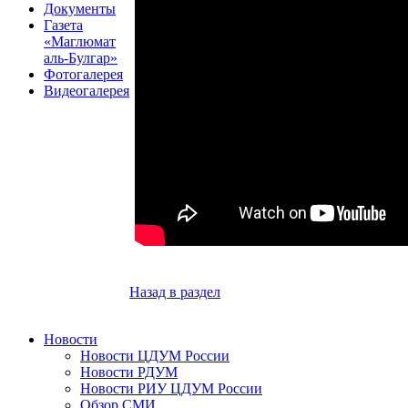
Документы
Газета
«Маглюмат
аль-Булгар»
Фотогалерея
Видеогалерея
Назад в раздел
Новости
Новости ЦДУМ России
Новости РДУМ
Новости РИУ ЦДУМ России
Обзор СМИ