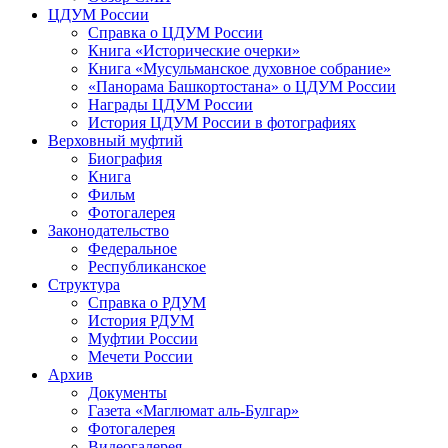
ЦДУМ России
Справка о ЦДУМ России
Книга «Исторические очерки»
Книга «Мусульманское духовное собрание»
«Панорама Башкортостана» о ЦДУМ России
Награды ЦДУМ России
История ЦДУМ России в фотографиях
Верховный муфтий
Биография
Книга
Фильм
Фотогалерея
Законодательство
Федеральное
Республиканское
Структура
Справка о РДУМ
История РДУМ
Муфтии России
Мечети России
Архив
Документы
Газета «Маглюмат аль-Булгар»
Фотогалерея
Видеогалерея