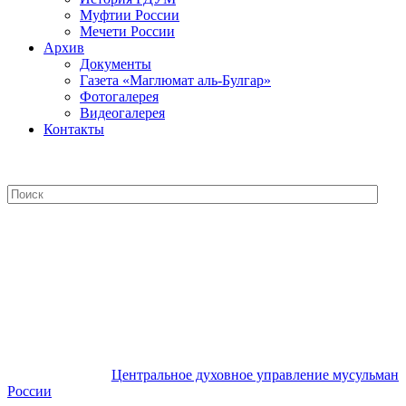
Муфтии России
Мечети России
Архив
Документы
Газета «Маглюмат аль-Булгар»
Фотогалерея
Видеогалерея
Контакты
Центральное духовное управление
мусульман России
Центральное духовное управление мусульман
России