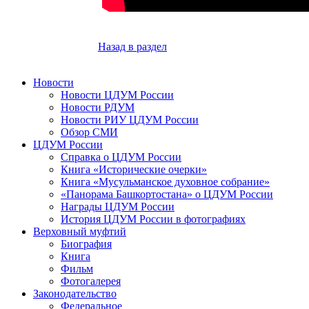
Назад в раздел
Новости
Новости ЦДУМ России
Новости РДУМ
Новости РИУ ЦДУМ России
Обзор СМИ
ЦДУМ России
Справка о ЦДУМ России
Книга «Исторические очерки»
Книга «Мусульманское духовное собрание»
«Панорама Башкортостана» о ЦДУМ России
Награды ЦДУМ России
История ЦДУМ России в фотографиях
Верховный муфтий
Биография
Книга
Фильм
Фотогалерея
Законодательство
Федеральное