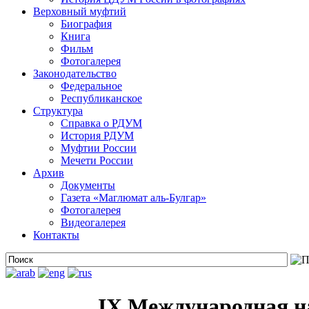
Верховный муфтий
Биография
Книга
Фильм
Фотогалерея
Законодательство
Федеральное
Республиканское
Структура
Справка о РДУМ
История РДУМ
Муфтии России
Мечети России
Архив
Документы
Газета «Маглюмат аль-Булгар»
Фотогалерея
Видеогалерея
Контакты
IX Международная н