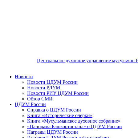
Центральное духовное управление мусульман 
Новости
Новости ЦДУМ России
Новости РДУМ
Новости РИУ ЦДУМ России
Обзор СМИ
ЦДУМ России
Справка о ЦДУМ России
Книга «Исторические очерки»
Книга «Мусульманское духовное собрание»
«Панорама Башкортостана» о ЦДУМ России
Награды ЦДУМ России
История ЦДУМ России в фотографиях