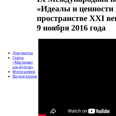
«Идеалы и ценности 
пространстве XXI ве
9 ноября 2016 года
Документы
Газета
«Маглюмат
аль-Булгар»
Фотогалерея
Видеогалерея