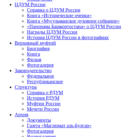
ЦДУМ России
Справка о ЦДУМ России
Книга «Исторические очерки»
Книга «Мусульманское духовное собрание»
«Панорама Башкортостана» о ЦДУМ России
Награды ЦДУМ России
История ЦДУМ России в фотографиях
Верховный муфтий
Биография
Книга
Фильм
Фотогалерея
Законодательство
Федеральное
Республиканское
Структура
Справка о РДУМ
История РДУМ
Муфтии России
Мечети России
Архив
Документы
Газета «Маглюмат аль-Булгар»
Фотогалерея
Видеогалерея