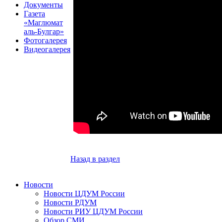
Документы
Газета
«Маглюмат
аль-Булгар»
Фотогалерея
Видеогалерея
Назад в раздел
Новости
Новости ЦДУМ России
Новости РДУМ
Новости РИУ ЦДУМ России
Обзор СМИ