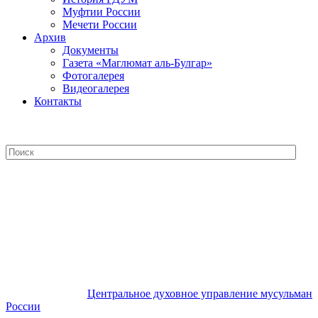
Муфтии России
Мечети России
Архив
Документы
Газета «Маглюмат аль-Булгар»
Фотогалерея
Видеогалерея
Контакты
Центральное духовное управление
мусульман России
Центральное духовное управление мусульман
России