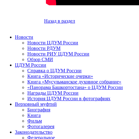
Назад в раздел
Новости
Новости ЦДУМ России
Новости РДУМ
Новости РИУ ЦДУМ России
Обзор СМИ
ЦДУМ России
Справка о ЦДУМ России
Книга «Исторические очерки»
Книга «Мусульманское духовное собрание»
«Панорама Башкортостана» о ЦДУМ России
Награды ЦДУМ России
История ЦДУМ России в фотографиях
Верховный муфтий
Биография
Книга
Фильм
Фотогалерея
Законодательство
Федеральное