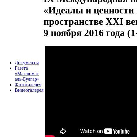
«Идеалы и ценности 
пространстве XXI ве
9 ноября 2016 года (
Документы
Газета
«Маглюмат
аль-Булгар»
Фотогалерея
Видеогалерея