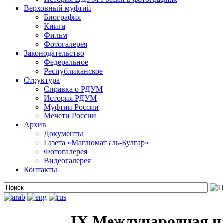
Верховный муфтий
Биография
Книга
Фильм
Фотогалерея
Законодательство
Федеральное
Республиканское
Структура
Справка о РДУМ
История РДУМ
Муфтии России
Мечети России
Архив
Документы
Газета «Маглюмат аль-Булгар»
Фотогалерея
Видеогалерея
Контакты
IX Международная н