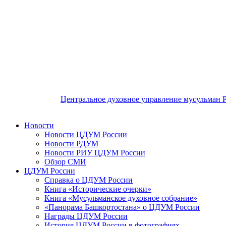
Центральное духовное управление мусульман 
Новости
Новости ЦДУМ России
Новости РДУМ
Новости РИУ ЦДУМ России
Обзор СМИ
ЦДУМ России
Справка о ЦДУМ России
Книга «Исторические очерки»
Книга «Мусульманское духовное собрание»
«Панорама Башкортостана» о ЦДУМ России
Награды ЦДУМ России
История ЦДУМ России в фотографиях