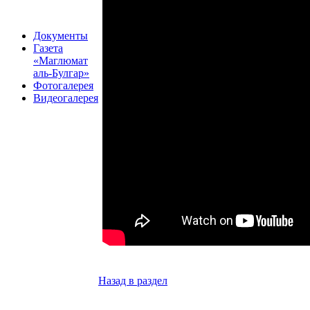
Документы
Газета
«Маглюмат
аль-Булгар»
Фотогалерея
Видеогалерея
Назад в раздел