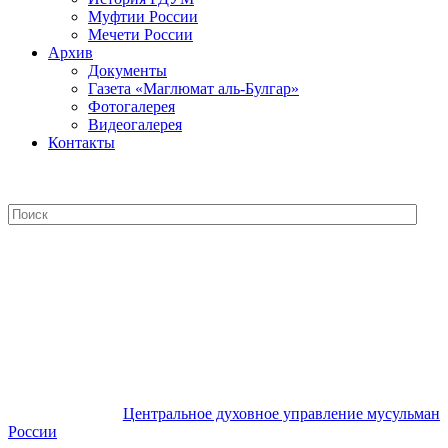
Муфтии России
Мечети России
Архив
Документы
Газета «Маглюмат аль-Булгар»
Фотогалерея
Видеогалерея
Контакты
Центральное духовное управление
мусульман России
Центральное духовное управление мусульман
России