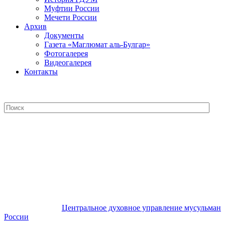
Муфтии России
Мечети России
Архив
Документы
Газета «Маглюмат аль-Булгар»
Фотогалерея
Видеогалерея
Контакты
Центральное духовное управление
мусульман России
Центральное духовное управление мусульман
России