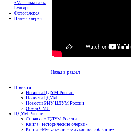
«Маглюмат аль-
Булгар»
Фотогалерея
Видеогалерея
Назад в раздел
Новости
Новости ЦДУМ России
Новости РДУМ
Новости РИУ ЦДУМ России
Обзор СМИ
ЦДУМ России
Справка о ЦДУМ России
Книга «Исторические очерки»
Книга «Мусульманское духовное собрание»