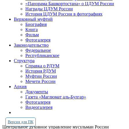
«Панорама Башкортостана» о ЦДУМ России
Награды ЦДУМ России
История ЦДУМ России в фотографиях
Верховный муфтий
Биография
Книга
Фильм
Фотогалерея
Законодательство
Федеральное
Республиканское
Структура
Справка о РДУМ
История РДУМ
Муфтии России
Мечети России
Архив
Документы
Газета «Маглюмат аль-Булгар»
Фотогалерея
Видеогалерея
Версия для ПК
Центральное духовное управление мусульман России