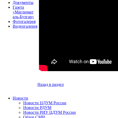
Документы
Газета
«Маглюмат
аль-Булгар»
Фотогалерея
Видеогалерея
Назад в раздел
Новости
Новости ЦДУМ России
Новости РДУМ
Новости РИУ ЦДУМ России
Обзор СМИ