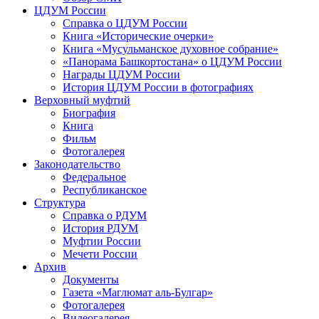
ЦДУМ России
Справка о ЦДУМ России
Книга «Исторические очерки»
Книга «Мусульманское духовное собрание»
«Панорама Башкортостана» о ЦДУМ России
Награды ЦДУМ России
История ЦДУМ России в фотографиях
Верховный муфтий
Биография
Книга
Фильм
Фотогалерея
Законодательство
Федеральное
Республиканское
Структура
Справка о РДУМ
История РДУМ
Муфтии России
Мечети России
Архив
Документы
Газета «Маглюмат аль-Булгар»
Фотогалерея
Видеогалерея