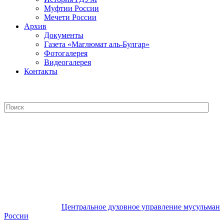
Муфтии России
Мечети России
Архив
Документы
Газета «Маглюмат аль-Булгар»
Фотогалерея
Видеогалерея
Контакты
Центральное духовное управление
мусульман России
Центральное духовное управление мусульман
России