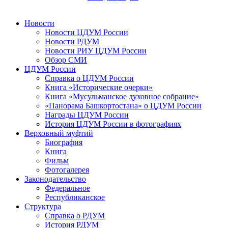
Новости
Новости ЦДУМ России
Новости РДУМ
Новости РИУ ЦДУМ России
Обзор СМИ
ЦДУМ России
Справка о ЦДУМ России
Книга «Исторические очерки»
Книга «Мусульманское духовное собрание»
«Панорама Башкортостана» о ЦДУМ России
Награды ЦДУМ России
История ЦДУМ России в фотографиях
Верховный муфтий
Биография
Книга
Фильм
Фотогалерея
Законодательство
Федеральное
Республиканское
Структура
Справка о РДУМ
История РДУМ