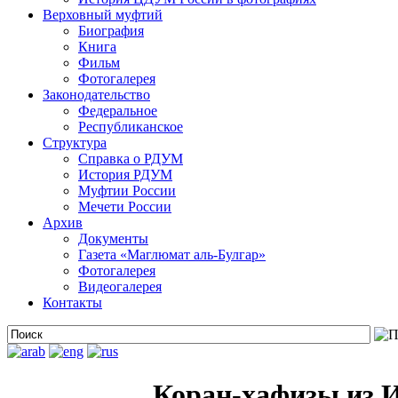
Верховный муфтий
Биография
Книга
Фильм
Фотогалерея
Законодательство
Федеральное
Республиканское
Структура
Справка о РДУМ
История РДУМ
Муфтии России
Мечети России
Архив
Документы
Газета «Маглюмат аль-Булгар»
Фотогалерея
Видеогалерея
Контакты
Коран-хафизы из И