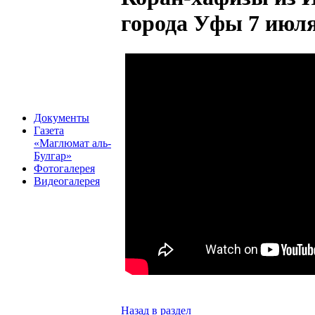
города Уфы 7 июля
Документы
Газета
«Маглюмат аль-
Булгар»
Фотогалерея
Видеогалерея
Назад в раздел