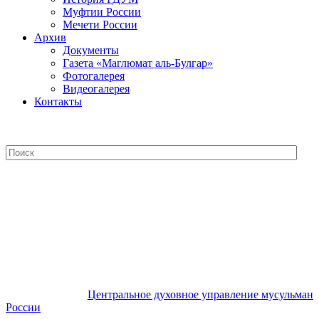
Муфтии России
Мечети России
Архив
Документы
Газета «Маглюмат аль-Булгар»
Фотогалерея
Видеогалерея
Контакты
Центральное духовное управление
мусульман России
Центральное духовное управление мусульман
России