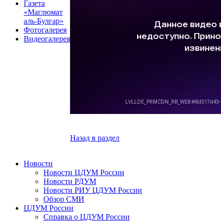
Газета
«Маглюмат
аль-Булгар»
Фотогалерея
Видеогалерея
Назад в раздел
Новости
Новости ЦДУМ России
Новости РДУМ
Новости РИУ ЦДУМ России
Обзор СМИ
ЦДУМ России
Справка о ЦДУМ России