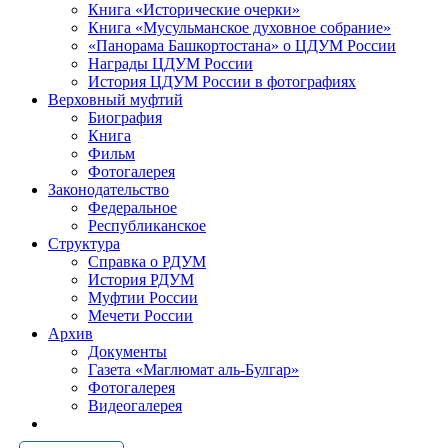
Книга «Исторические очерки»
Книга «Мусульманское духовное собрание»
«Панорама Башкортостана» о ЦДУМ России
Награды ЦДУМ России
История ЦДУМ России в фотографиях
Верховный муфтий
Биография
Книга
Фильм
Фотогалерея
Законодательство
Федеральное
Республиканское
Структура
Справка о РДУМ
История РДУМ
Муфтии России
Мечети России
Архив
Документы
Газета «Маглюмат аль-Булгар»
Фотогалерея
Видеогалерея