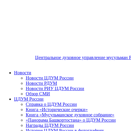
Центральное духовное управление мусульман 
Новости
Новости ЦДУМ России
Новости РДУМ
Новости РИУ ЦДУМ России
Обзор СМИ
ЦДУМ России
Справка о ЦДУМ России
Книга «Исторические очерки»
Книга «Мусульманское духовное собрание»
«Панорама Башкортостана» о ЦДУМ России
Награды ЦДУМ России
История ЦДУМ России в фотографиях