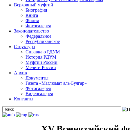
Верховный муфтий
Биография
Книга
Фильм
Фотогалерея
Законодательство
Федеральное
Республиканское
Структура
Справка о РДУМ
История РДУМ
Муфтии России
Мечети России
Архив
Документы
Газета «Маглюмат аль-Булгар»
Фотогалерея
Видеогалерея
Контакты
XV Всероссийский ф