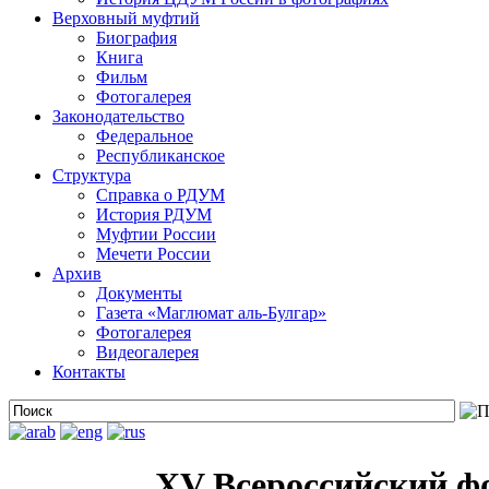
Верховный муфтий
Биография
Книга
Фильм
Фотогалерея
Законодательство
Федеральное
Республиканское
Структура
Справка о РДУМ
История РДУМ
Муфтии России
Мечети России
Архив
Документы
Газета «Маглюмат аль-Булгар»
Фотогалерея
Видеогалерея
Контакты
XV Всероссийский ф