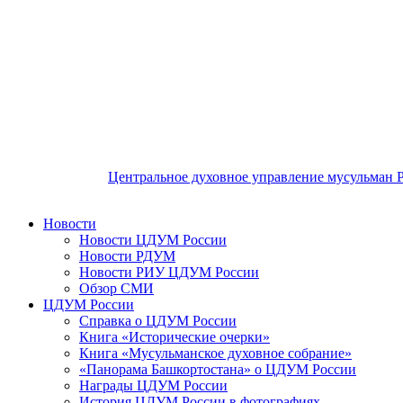
Центральное духовное управление мусульман 
Новости
Новости ЦДУМ России
Новости РДУМ
Новости РИУ ЦДУМ России
Обзор СМИ
ЦДУМ России
Справка о ЦДУМ России
Книга «Исторические очерки»
Книга «Мусульманское духовное собрание»
«Панорама Башкортостана» о ЦДУМ России
Награды ЦДУМ России
История ЦДУМ России в фотографиях