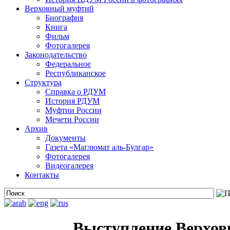
Верховный муфтий
Биография
Книга
Фильм
Фотогалерея
Законодательство
Федеральное
Республиканское
Структура
Справка о РДУМ
История РДУМ
Муфтии России
Мечети России
Архив
Документы
Газета «Маглюмат аль-Булгар»
Фотогалерея
Видеогалерея
Контакты
Выступление Верховн