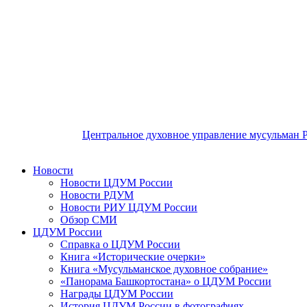
Центральное духовное управление мусульман 
Новости
Новости ЦДУМ России
Новости РДУМ
Новости РИУ ЦДУМ России
Обзор СМИ
ЦДУМ России
Справка о ЦДУМ России
Книга «Исторические очерки»
Книга «Мусульманское духовное собрание»
«Панорама Башкортостана» о ЦДУМ России
Награды ЦДУМ России
История ЦДУМ России в фотографиях