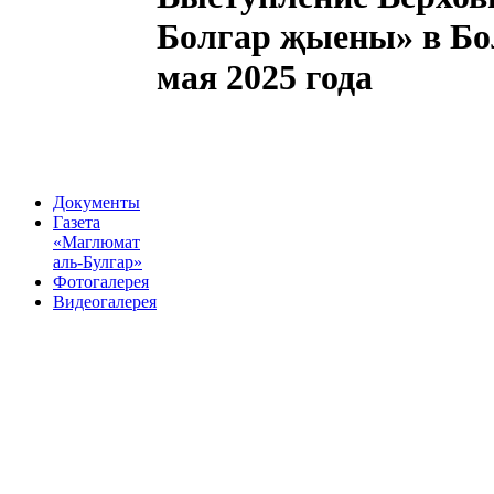
Болгар җыены» в Бол
мая 2025 года
Документы
Газета
«Маглюмат
аль-Булгар»
Фотогалерея
Видеогалерея