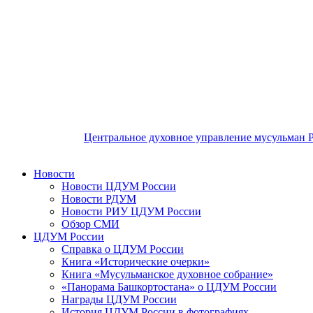
Центральное духовное управление мусульман 
Новости
Новости ЦДУМ России
Новости РДУМ
Новости РИУ ЦДУМ России
Обзор СМИ
ЦДУМ России
Справка о ЦДУМ России
Книга «Исторические очерки»
Книга «Мусульманское духовное собрание»
«Панорама Башкортостана» о ЦДУМ России
Награды ЦДУМ России
История ЦДУМ России в фотографиях