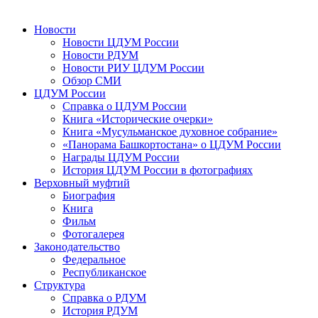
Новости
Новости ЦДУМ России
Новости РДУМ
Новости РИУ ЦДУМ России
Обзор СМИ
ЦДУМ России
Справка о ЦДУМ России
Книга «Исторические очерки»
Книга «Мусульманское духовное собрание»
«Панорама Башкортостана» о ЦДУМ России
Награды ЦДУМ России
История ЦДУМ России в фотографиях
Верховный муфтий
Биография
Книга
Фильм
Фотогалерея
Законодательство
Федеральное
Республиканское
Структура
Справка о РДУМ
История РДУМ