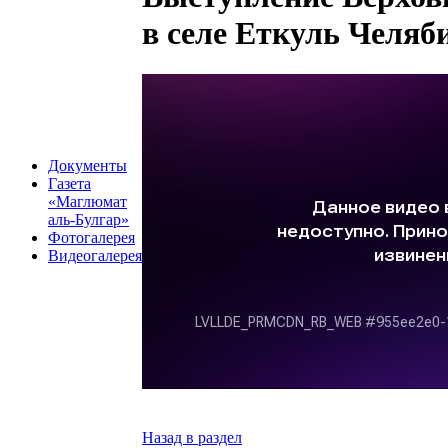
в селе Еткуль Челяб
Документы
Газета
«Маглюмат
аль-Булгар»
Фотогалерея
Видеогалерея
Назад в раздел