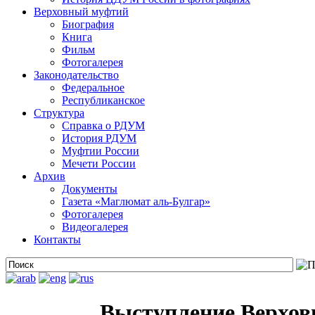
Верховный муфтий
Биография
Книга
Фильм
Фотогалерея
Законодательство
Федеральное
Республиканское
Структура
Справка о РДУМ
История РДУМ
Муфтии России
Мечети России
Архив
Документы
Газета «Маглюмат аль-Булгар»
Фотогалерея
Видеогалерея
Контакты
Выступление Верхов