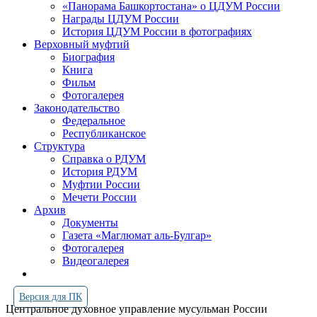
«Панорама Башкортостана» о ЦДУМ России
Награды ЦДУМ России
История ЦДУМ России в фотографиях
Верховный муфтий
Биография
Книга
Фильм
Фотогалерея
Законодательство
Федеральное
Республиканское
Структура
Справка о РДУМ
История РДУМ
Муфтии России
Мечети России
Архив
Документы
Газета «Маглюмат аль-Булгар»
Фотогалерея
Видеогалерея
Версия для ПК
Центральное духовное управление мусульман России