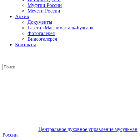
Муфтии России
Мечети России
Архив
Документы
Газета «Маглюмат аль-Булгар»
Фотогалерея
Видеогалерея
Контакты
Центральное духовное управление
мусульман России
Центральное духовное управление мусульман
России