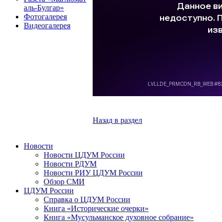
аль-Булгар»
Фотогалерея
Видеогалерея
Назад в раздел
Новости
Новости ЦДУМ России
Новости РДУМ
Новости РИУ ЦДУМ России
Обзор СМИ
ЦДУМ России
Справка о ЦДУМ России
Книга «Исторические очерки»
Книга «Мусульманское духовное собрание»