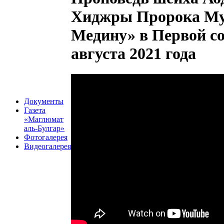
Хиджры Пророка Муха
Медину» в Первой со
августа 2021 года
Документы
Газета
«Маглюмат
аль-Булгар»
Фотогалерея
Видеогалерея