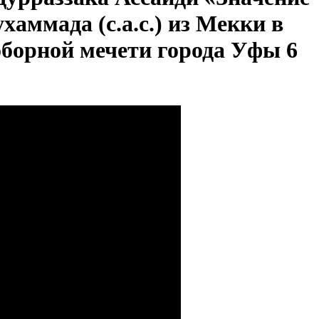
ммада (с.а.с.) из Мекки в
борной мечети города Уфы 6