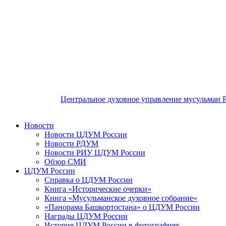
Центральное духовное управление мусульман 
Новости
Новости ЦДУМ России
Новости РДУМ
Новости РИУ ЦДУМ России
Обзор СМИ
ЦДУМ России
Справка о ЦДУМ России
Книга «Исторические очерки»
Книга «Мусульманское духовное собрание»
«Панорама Башкортостана» о ЦДУМ России
Награды ЦДУМ России
История ЦДУМ России в фотографиях