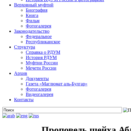
Верховный муфтий
Биография
Книга
Фильм
Фотогалерея
Законодательство
Федеральное
Республиканское
Структура
Справка о РДУМ
История РДУМ
Муфтии России
Мечети России
Архив
Документы
Газета «Маглюмат аль-Булгар»
Фотогалерея
Видеогалерея
Контакты
Проповедь шейха Аб