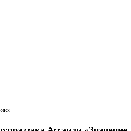
дурраззака Ассаиди «Значение