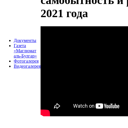
самобытность и 
2021 года
Документы
Газета
«Маглюмат
аль-Булгар»
Фотогалерея
Видеогалерея