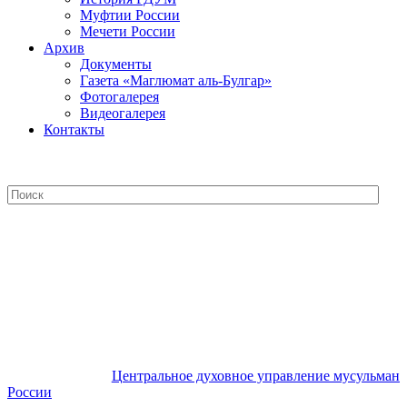
Муфтии России
Мечети России
Архив
Документы
Газета «Маглюмат аль-Булгар»
Фотогалерея
Видеогалерея
Контакты
Центральное духовное управление
мусульман России
Центральное духовное управление мусульман
России