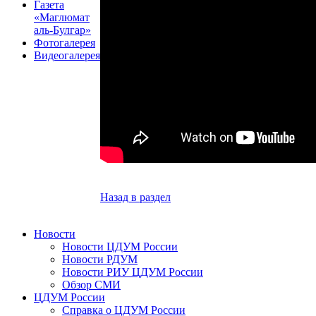
Газета
«Маглюмат
аль-Булгар»
Фотогалерея
Видеогалерея
Назад в раздел
Новости
Новости ЦДУМ России
Новости РДУМ
Новости РИУ ЦДУМ России
Обзор СМИ
ЦДУМ России
Справка о ЦДУМ России