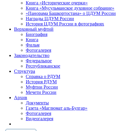
Книга «Исторические очерки»
Книга «Мусульманское духовное собрание»
«Панорама Башкортостана» о ЦДУМ России
Награды ЦДУМ России
История ЦДУМ России в фотографиях
Верховный муфтий
Биография
Книга
Фильм
Фотогалерея
Законодательство
Федеральное
Республиканское
Структура
Справка о РДУМ
История РДУМ
Муфтии России
Мечети России
Архив
Документы
Газета «Маглюмат аль-Булгар»
Фотогалерея
Видеогалерея