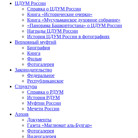
ЦДУМ России
Справка о ЦДУМ России
Книга «Исторические очерки»
Книга «Мусульманское духовное собрание»
«Панорама Башкортостана» о ЦДУМ России
Награды ЦДУМ России
История ЦДУМ России в фотографиях
Верховный муфтий
Биография
Книга
Фильм
Фотогалерея
Законодательство
Федеральное
Республиканское
Структура
Справка о РДУМ
История РДУМ
Муфтии России
Мечети России
Архив
Документы
Газета «Маглюмат аль-Булгар»
Фотогалерея
Видеогалерея