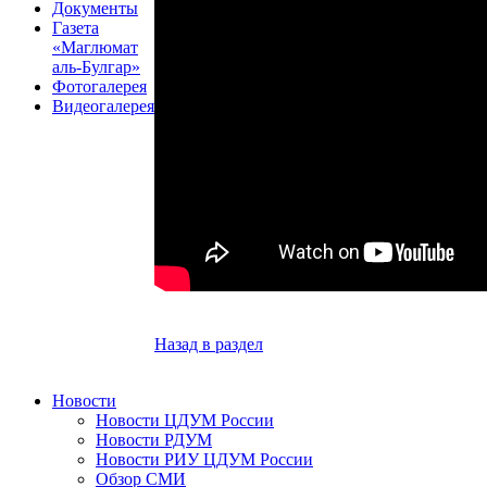
Документы
Газета
«Маглюмат
аль-Булгар»
Фотогалерея
Видеогалерея
Назад в раздел
Новости
Новости ЦДУМ России
Новости РДУМ
Новости РИУ ЦДУМ России
Обзор СМИ