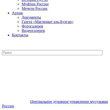
Муфтии России
Мечети России
Архив
Документы
Газета «Маглюмат аль-Булгар»
Фотогалерея
Видеогалерея
Контакты
Центральное духовное управление
мусульман России
Центральное духовное управление мусульман
России