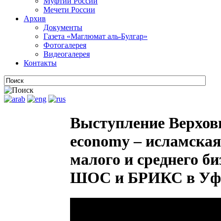
Муфтии России
Мечети России
Архив
Документы
Газета «Маглюмат аль-Булгар»
Фотогалерея
Видеогалерея
Контакты
Выступление Верховн
economy – исламская
малого и среднего б
ШОС и БРИКС в Уфе 