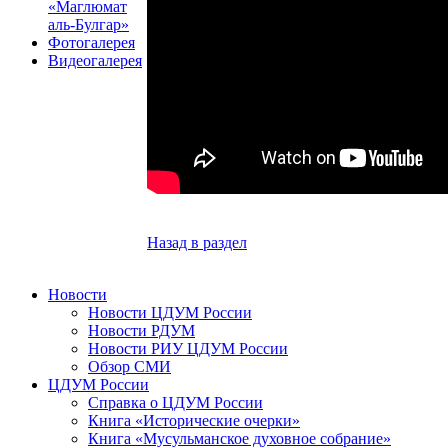
«Маглюмат
аль-Булгар»
Фотогалерея
Видеогалерея
Назад в раздел
Новости
Новости ЦДУМ России
Новости РДУМ
Новости РИУ ЦДУМ России
Обзор СМИ
ЦДУМ России
Справка о ЦДУМ России
Книга «Исторические очерки»
Книга «Мусульманское духовное собрание»