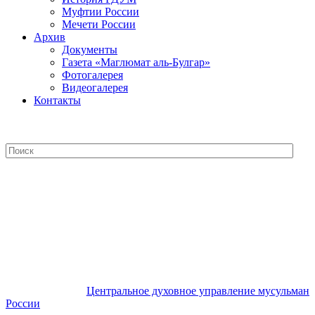
Муфтии России
Мечети России
Архив
Документы
Газета «Маглюмат аль-Булгар»
Фотогалерея
Видеогалерея
Контакты
Центральное духовное управление
мусульман России
Центральное духовное управление мусульман
России