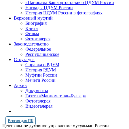
«Панорама Башкортостана» о ЦДУМ России
Награды ЦДУМ России
История ЦДУМ России в фотографиях
Верховный муфтий
Биография
Книга
Фильм
Фотогалерея
Законодательство
Федеральное
Республиканское
Структура
Справка о РДУМ
История РДУМ
Муфтии России
Мечети России
Архив
Документы
Газета «Маглюмат аль-Булгар»
Фотогалерея
Видеогалерея
Версия для ПК
Центральное духовное управление мусульман России