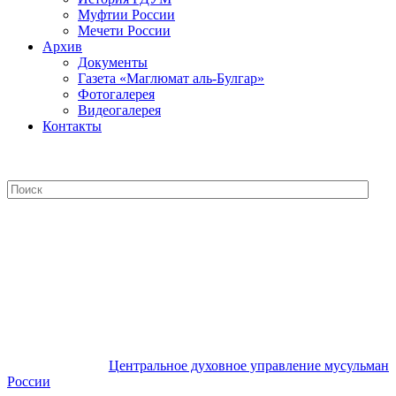
Муфтии России
Мечети России
Архив
Документы
Газета «Маглюмат аль-Булгар»
Фотогалерея
Видеогалерея
Контакты
Центральное духовное управление
мусульман России
Центральное духовное управление мусульман
России