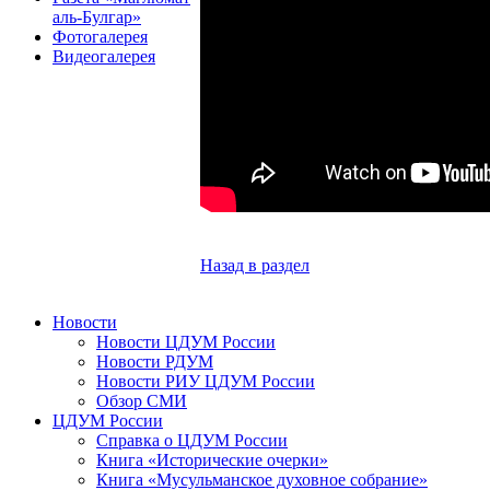
аль-Булгар»
Фотогалерея
Видеогалерея
Назад в раздел
Новости
Новости ЦДУМ России
Новости РДУМ
Новости РИУ ЦДУМ России
Обзор СМИ
ЦДУМ России
Справка о ЦДУМ России
Книга «Исторические очерки»
Книга «Мусульманское духовное собрание»