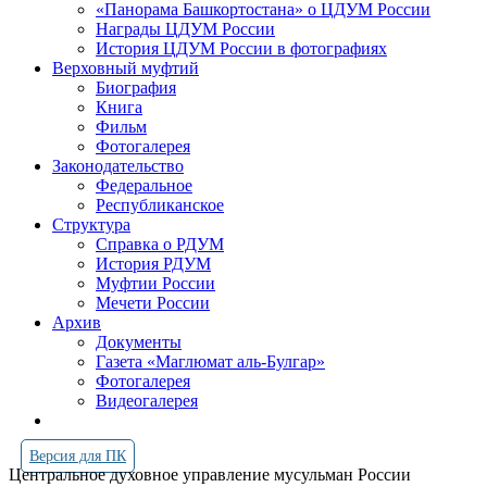
«Панорама Башкортостана» о ЦДУМ России
Награды ЦДУМ России
История ЦДУМ России в фотографиях
Верховный муфтий
Биография
Книга
Фильм
Фотогалерея
Законодательство
Федеральное
Республиканское
Структура
Справка о РДУМ
История РДУМ
Муфтии России
Мечети России
Архив
Документы
Газета «Маглюмат аль-Булгар»
Фотогалерея
Видеогалерея
Версия для ПК
Центральное духовное управление мусульман России