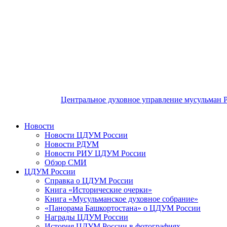
Центральное духовное управление мусульман 
Новости
Новости ЦДУМ России
Новости РДУМ
Новости РИУ ЦДУМ России
Обзор СМИ
ЦДУМ России
Справка о ЦДУМ России
Книга «Исторические очерки»
Книга «Мусульманское духовное собрание»
«Панорама Башкортостана» о ЦДУМ России
Награды ЦДУМ России
История ЦДУМ России в фотографиях