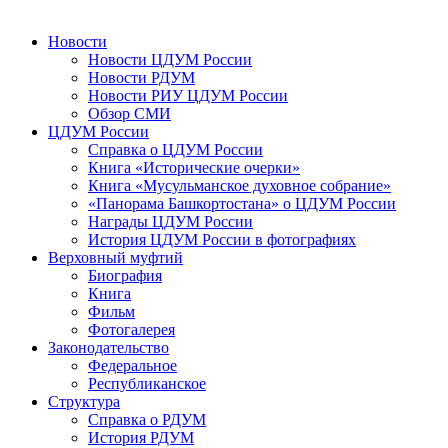
Новости
Новости ЦДУМ России
Новости РДУМ
Новости РИУ ЦДУМ России
Обзор СМИ
ЦДУМ России
Справка о ЦДУМ России
Книга «Исторические очерки»
Книга «Мусульманское духовное собрание»
«Панорама Башкортостана» о ЦДУМ России
Награды ЦДУМ России
История ЦДУМ России в фотографиях
Верховный муфтий
Биография
Книга
Фильм
Фотогалерея
Законодательство
Федеральное
Республиканское
Структура
Справка о РДУМ
История РДУМ