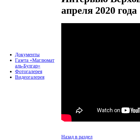
апреля 2020 года
Документы
Газета «Маглюмат
аль-Булгар»
Фотогалерея
Видеогалерея
Назад в раздел