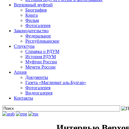
Верховный муфтий
Биография
Книга
Фильм
Фотогалерея
Законодательство
Федеральное
Республиканское
Структура
Справка о РДУМ
История РДУМ
Муфтии России
Мечети России
Архив
Документы
Газета «Маглюмат аль-Булгар»
Фотогалерея
Видеогалерея
Контакты
Интервью Верхов