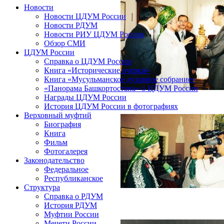
Новости
Новости ЦДУМ России
Новости РДУМ
Новости РИУ ЦДУМ России
Обзор СМИ
ЦДУМ России
Справка о ЦДУМ России
Книга «Исторические очерки»
Книга «Мусульманское духовное собрание»
«Панорама Башкортостана» о ЦДУМ России
Награды ЦДУМ России
История ЦДУМ России в фотографиях
Верховный муфтий
Биография
Книга
Фильм
Фотогалерея
Законодательство
Федеральное
Республиканское
Структура
Справка о РДУМ
История РДУМ
Муфтии России
Мечети России