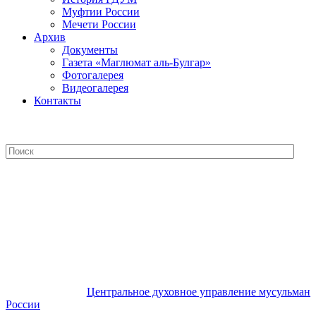
Муфтии России
Мечети России
Архив
Документы
Газета «Маглюмат аль-Булгар»
Фотогалерея
Видеогалерея
Контакты
Центральное духовное управление
мусульман России
Центральное духовное управление мусульман
России