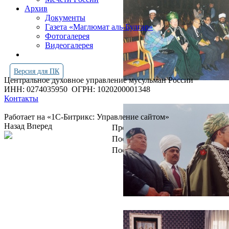
Архив
Документы
Газета «Маглюмат аль-Булгар»
Фотогалерея
Видеогалерея
Версия для ПК
Центральное духовное управление мусульман России
ИНН: 0274035950
ОГРН: 1020200001348
Контакты
Работает на «1С-Битрикс: Управление сайтом»
Назад
Вперед
Просмотров всего:
4261283
Посетителей сегодня:
1510
Посетителей в онлайн:
17