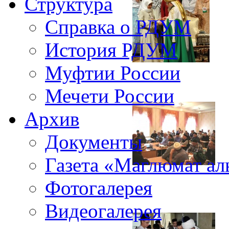
Структура
Справка о РДУМ
История РДУМ
Муфтии России
Мечети России
Архив
Документы
Газета «Маглюмат ал
Фотогалерея
Видеогалерея