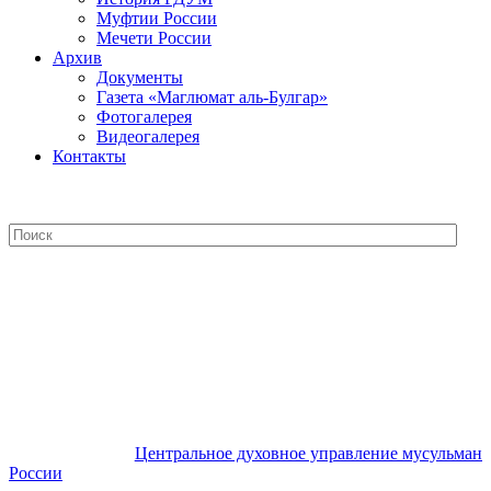
Муфтии России
Мечети России
Архив
Документы
Газета «Маглюмат аль-Булгар»
Фотогалерея
Видеогалерея
Контакты
Центральное духовное управление
мусульман России
Центральное духовное управление мусульман
России