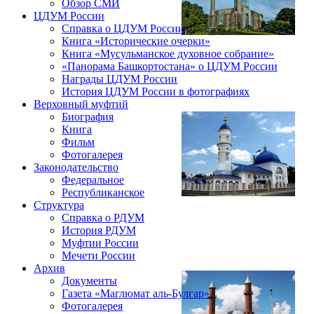
Обзор СМИ
ЦДУМ России
Справка о ЦДУМ России
Книга «Исторические очерки»
Книга «Мусульманское духовное собрание»
«Панорама Башкортостана» о ЦДУМ России
Награды ЦДУМ России
История ЦДУМ России в фотографиях
Верховный муфтий
Биография
Книга
Фильм
Фотогалерея
Законодательство
Федеральное
Республиканское
Структура
Справка о РДУМ
История РДУМ
Муфтии России
Мечети России
Архив
Документы
Газета «Маглюмат аль-Булгар»
Фотогалерея