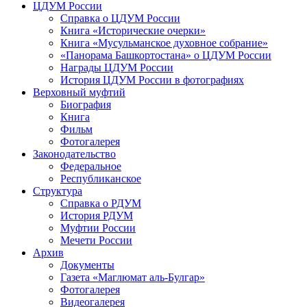
ЦДУМ России
Справка о ЦДУМ России
Книга «Исторические очерки»
Книга «Мусульманское духовное собрание»
«Панорама Башкортостана» о ЦДУМ России
Награды ЦДУМ России
История ЦДУМ России в фотографиях
Верховный муфтий
Биография
Книга
Фильм
Фотогалерея
Законодательство
Федеральное
Республиканское
Структура
Справка о РДУМ
История РДУМ
Муфтии России
Мечети России
Архив
Документы
Газета «Маглюмат аль-Булгар»
Фотогалерея
Видеогалерея