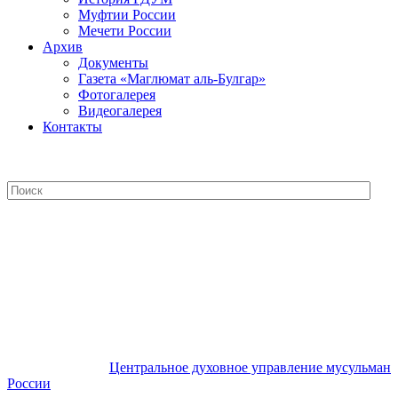
Муфтии России
Мечети России
Архив
Документы
Газета «Маглюмат аль-Булгар»
Фотогалерея
Видеогалерея
Контакты
Центральное духовное управление
мусульман России
Центральное духовное управление мусульман
России