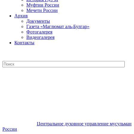
Муфтии России
Мечети России
Архив
Документы
Газета «Маглюмат аль-Булгар»
Фотогалерея
Видеогалерея
Контакты
Центральное духовное управление
мусульман России
Центральное духовное управление мусульман
России