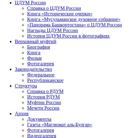
ЦДУМ России
Справка о ЦДУМ России
Книга «Исторические очерки»
Книга «Мусульманское духовное собрание»
«Панорама Башкортостана» о ЦДУМ России
Награды ЦДУМ России
История ЦДУМ России в фотографиях
Верховный муфтий
Биография
Книга
Фильм
Фотогалерея
Законодательство
Федеральное
Республиканское
Структура
Справка о РДУМ
История РДУМ
Муфтии России
Мечети России
Архив
Документы
Газета «Маглюмат аль-Булгар»
Фотогалерея
Видеогалерея