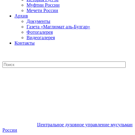
Муфтии России
Мечети России
Архив
Документы
Газета «Маглюмат аль-Булгар»
Фотогалерея
Видеогалерея
Контакты
Центральное духовное управление
мусульман России
Центральное духовное управление мусульман
России