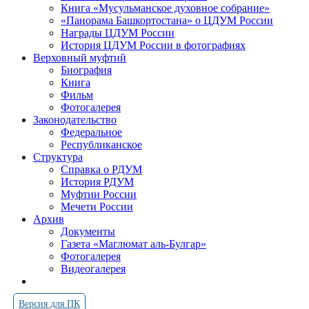
Книга «Мусульманское духовное собрание»
«Панорама Башкортостана» о ЦДУМ России
Награды ЦДУМ России
История ЦДУМ России в фотографиях
Верховный муфтий
Биография
Книга
Фильм
Фотогалерея
Законодательство
Федеральное
Республиканское
Структура
Справка о РДУМ
История РДУМ
Муфтии России
Мечети России
Архив
Документы
Газета «Маглюмат аль-Булгар»
Фотогалерея
Видеогалерея
Версия для ПК