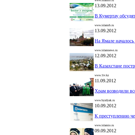
www.islamrb.ru
13.09.2012
В Кумертау обсудя
www.islamrb.ru
13.09.2012
На Ямале началось 
www.islamnews.ru
12.09.2012
В Казахстане пост
www.1tv.kz
11.09.2012
Храм возводили в
www.byzdyak.ru
10.09.2012
К преступлению че
www.islamio.ru
09.09.2012