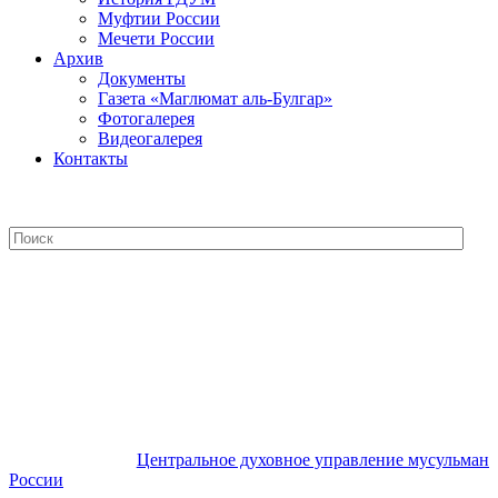
Муфтии России
Мечети России
Архив
Документы
Газета «Маглюмат аль-Булгар»
Фотогалерея
Видеогалерея
Контакты
Центральное духовное управление
мусульман России
Центральное духовное управление мусульман
России