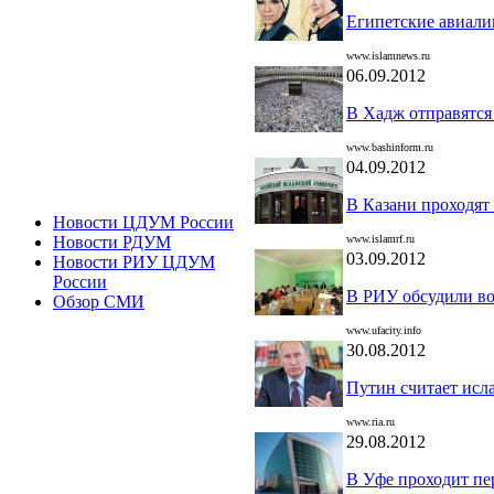
Египетские авиали
www.islamnews.ru
06.09.2012
В Хадж отправятся
www.bashinform.ru
04.09.2012
В Казани проходят
Новости ЦДУМ России
www.islamrf.ru
Новости РДУМ
03.09.2012
Новости РИУ ЦДУМ
России
В РИУ обсудили в
Обзор СМИ
www.ufacity.info
30.08.2012
Путин считает исл
www.ria.ru
29.08.2012
В Уфе проходит пе