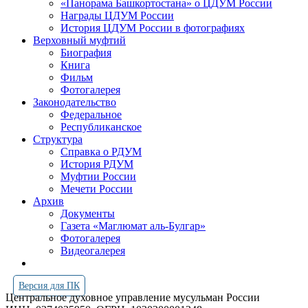
«Панорама Башкортостана» о ЦДУМ России
Награды ЦДУМ России
История ЦДУМ России в фотографиях
Верховный муфтий
Биография
Книга
Фильм
Фотогалерея
Законодательство
Федеральное
Республиканское
Структура
Справка о РДУМ
История РДУМ
Муфтии России
Мечети России
Архив
Документы
Газета «Маглюмат аль-Булгар»
Фотогалерея
Видеогалерея
Версия для ПК
Центральное духовное управление мусульман России