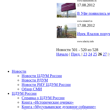
www.bashinform.ru
17.08.2012
В Уфе появились м
www.islamrf.ru
17.08.2012
Ирек Ялалов поруч
www.ufacity.info
Новости 501 - 520 из 528
Начало
|
Пред.
|
23
24
25
26
27
|
Новости
Новости ЦДУМ России
Новости РДУМ
Новости РИУ ЦДУМ России
Обзор СМИ
ЦДУМ России
Справка о ЦДУМ России
Книга «Исторические очерки»
Книга «Мусульманское духовное собрание»